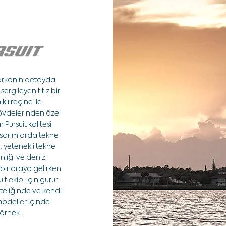
markanın detayda
ergileyen titiz bir
klı reçine ile
gövdelerinden özel
Pursuit kalitesi
asarımlarda tekne
ri, yetenekli tekne
lığı ve deniz
 bir araya gelirken
it ekibi için gurur
teliğinde ve kendi
odeller içinde
örnek.