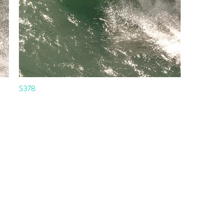
S378
Adres
Göcek Mahallesi, Uzman
Kaptan Sokak No: 8
Fethiye, Muğla, Türkiye