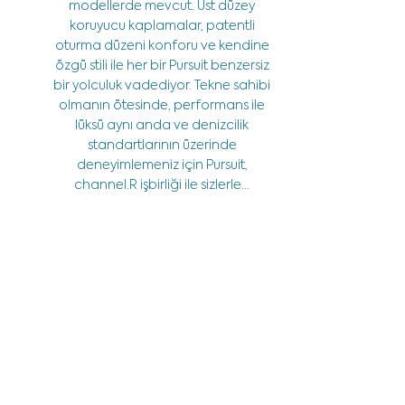
modellerde mevcut. Üst düzey
koruyucu kaplamalar, patentli
oturma düzeni konforu ve kendine
özgü stili ile her bir Pursuit benzersiz
bir yolculuk vadediyor. Tekne sahibi
olmanın ötesinde, performans ile
lüksü aynı anda ve denizcilik
standartlarının üzerinde
deneyimlemeniz için Pursuit,
channel.R işbirliği ile sizlerle…