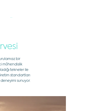
a
...
rvesi
durulamaz bir
i mühendislik
adığı tekneler ile
 üretim standartları
ik deneyimi sunuyor.