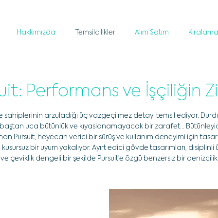
Hakkımızda
Temsilcilikler
Alım Satım
Kiralam
uit: Performans ve İşçiliğin Zi
ne sahiplerinin arzuladığı üç vazgeçilmez detayı temsil ediyor. Dur
baştan uca bütünlük ve kıyaslanamayacak bir zarafet... Bütünleyic
nan Pursuit, heyecan verici bir sürüş ve kullanım deneyimi için tasarl
kusursuz bir uyum yakalıyor. Ayırt edici gövde tasarımları, disiplinli
ç ve çeviklik dengeli bir şekilde Pursuit’e özgü benzersiz bir denizcil