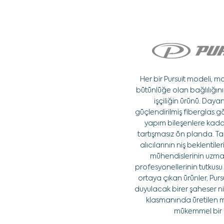
Her bir Pursuit modeli, 
bütünlüğe olan bağlılığını s
işçiliğin ürünü. Dayanı
güçlendirilmiş fiberglas 
yapım bileşenlere kadar 
tartışmasız ön planda. T
alıcılarının niş beklentile
mühendislerinin uzman
profesyonellerinin tutkusu
ortaya çıkan ürünler, Pursu
duyulacak birer şaheser ni
klasmanında üretilen m
mükemmel bir 