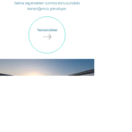
tekne seçenekleri sunma konusundaki
kararlığımızı yansıtıyor.
Temsilcilikler
Keşfedilecek Rotalar
channel.R olarak nefes kesici destinasyonlarda
rehberiniz biziz. Ziyaret edilmesini önerdiğimiz