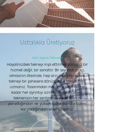
Ustalıkla Üretiyoruz
Yeni Yapım Tekneler
Hayalinizdeki tekneyi inşa ettirmek yalnızca bir
hizmet değil, bir sanattır. Bir seyahat aracı
olmasının ötesinde, hep arzuladığınız o özel
tekneyi bir şahesere dönüştürme konusunda
uzmanız. Tasarımdan malzeme seçimlerine
kadar her ayrıntıyı sizinle birlikte inceliyor,
teknenizin her santiminin kişisel stilinizi
yansıttığından ve yüksek kalite standartlarını
karşıladığından emin oluyoruz.