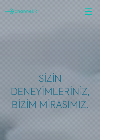
SİZİN
DENEYİMLERİNİZ,
BİZİM MİRASIMIZ.