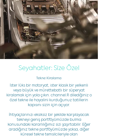
Seyahatler: Size Özel
Tekne Kiralama
İster lüks bir motoryat, ister klasik bir yelkenli
veya büyük ve mürettebatlı bir süperyat
kiralamak için yola çıkın. channel.R dilediğiniz o
özel tekne ile hayalini kurduğunuz tatillerin
kapısını sizin için açıyor.
İhtiyaçlarınızı eksiksiz bir şekilde karşılayacak
tekneyi geniş portföyümüzde bulma
konusundaki kararlılığımız sizi şaşırtabilir. Eğer
aradığınız tekne portföyümüzde yoksa, diğer
küresel tekne temsilcileriyle olan