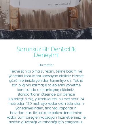
Sorunsuz Bir Denizcilik
Deneyimi
Hizmetler
Tekne sahibi olma sürecini, tekne bakımı ve
yönetimi konularını kapsayan eksiksiz hizmet
çözümlerimizle yeniden tanımlıyoruz. Tekne
sahipliğinin karmaşık taleplerini yönetme
konusunda uzmanlaşmış ekibimiz,
standartların ötesinde son derece
kişiselleştirilmiş, yüksek kaliteli hizmet verir. 24
metreden 120 metreye kadar olan teknelerin
yönetilmesinden, finansal raporların
hazırlanması ile tersane bakım denetimine
kadar tüm süreçleri kapsayan hizmetlerimiz ile
sizlerin güvenliği ve rahatlığı için çalışıyoruz.