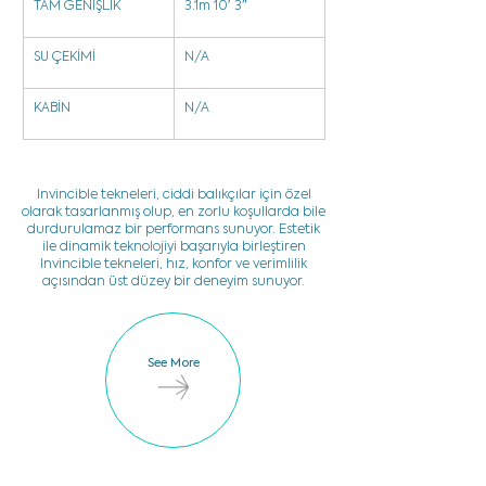
TAM GENİŞLİK
3.1m 10′ 3″
SU ÇEKİMİ
N/A
KABİN
N/A
Invincible tekneleri, ciddi balıkçılar için özel
olarak tasarlanmış olup, en zorlu koşullarda bile
durdurulamaz bir performans sunuyor. Estetik
ile dinamik teknolojiyi başarıyla birleştiren
Invincible tekneleri, hız, konfor ve verimlilik
açısından üst düzey bir deneyim sunuyor.
See More