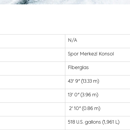
N/A
Spor Merkezi Konsol
Fiberglas
43' 9" (13.33 m) 
13' 0" (3.96 m)
2' 10" (0.86 m) 
518 U.S. gallons (1,961 L)