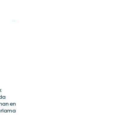
a
...
k
ada
anan en
zırlama