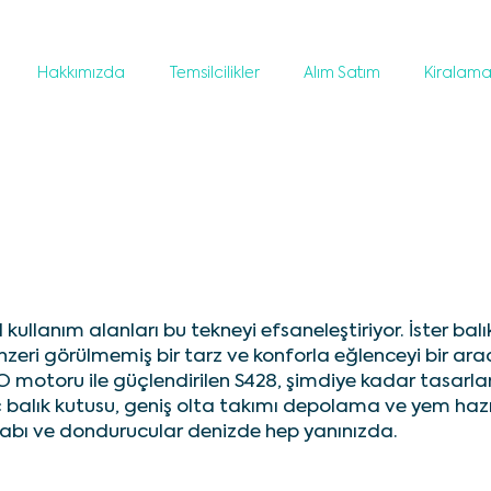
Hakkımızda
Temsilcilikler
Alım Satım
Kiralam
kullanım alanları bu tekneyi efsaneleştiriyor. İster balı
enzeri görülmemiş bir tarz ve konforla eğlenceyi bir ar
motoru ile güçlendirilen S428, şimdiye kadar tasarl
üç balık kutusu, geniş olta takımı depolama ve yem ha
olabı ve dondurucular denizde hep yanınızda.