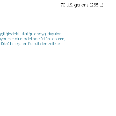
70 U.S. gallons (265 L)
çiliğindeki ustalığı ile saygı duyulan,
uyor. Her bir modelinde üstün tasarım,
ksü birleştiren Pursuit denizcilikte