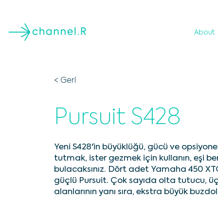
About
< Geri
Pursuit S428
Yeni S428'in büyüklüğü, gücü ve opsiyonel 
tutmak, ister gezmek için kullanın, eşi b
bulacaksınız. Dört adet Yamaha 450 XTO 
güçlü Pursuit. Çok sayıda olta tutucu, 
alanlarının yanı sıra, ekstra büyük buzd