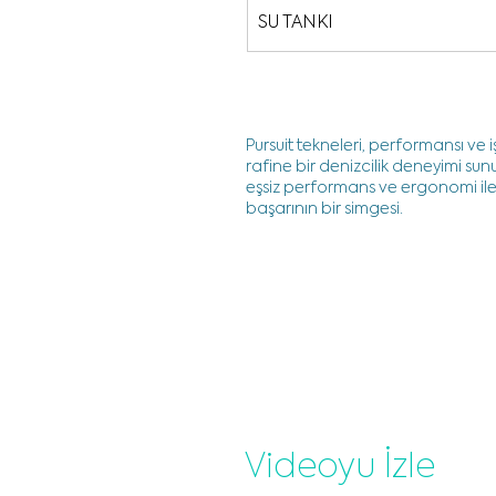
SU TANKI
Pursuit tekneleri, performansı ve iş
rafine bir denizcilik deneyimi sun
eşsiz performans ve ergonomi ile lü
başarının bir simgesi.
Videoyu İzle