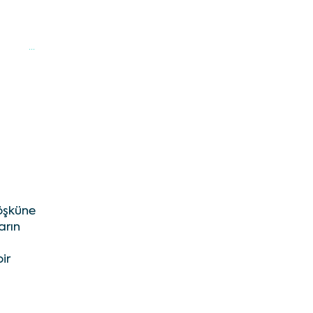
a
...
öşküne
arın
ir