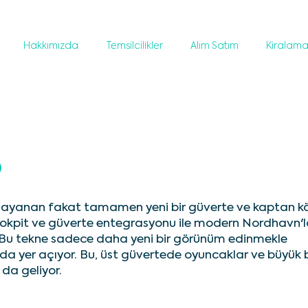
Hakkımızda
Temsilcilikler
Alım Satım
Kiralam
5
dayanan fakat tamamen yeni bir güverte ve kaptan k
ir kokpit ve güverte entegrasyonu ile modern Nordhavn'l
. Bu tekne sadece daha yeni bir görünüm edinmekle
da yer açıyor. Bu, üst güvertede oyuncaklar ve büyük b
da geliyor.