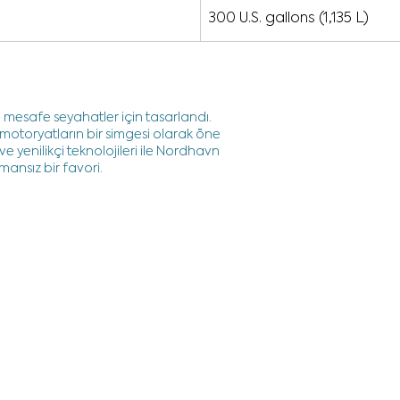
300
U.S. gallons (1,135 L)
 mesafe seyahatler için tasarlandı.
i motoryatların bir simgesi olarak öne
e yenilikçi teknolojileri ile Nordhavn
amansız bir favori.