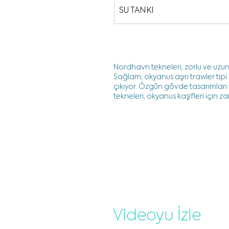
SU TANKI
Nordhavn tekneleri, zorlu ve uzun
Sağlam, okyanus aşırı trawler tip
çıkıyor. Özgün gövde tasarımları v
tekneleri, okyanus kaşifleri için z
Videoyu İzle