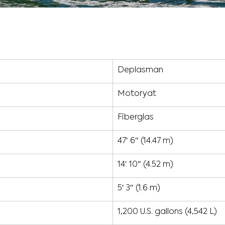
Deplasman
Motoryat
Fiberglas
47′ 6″ (14.47 m)
14′ 10″ (4.52 m)
5′ 3″ (1.6 m)
1,200 U.S. gallons (4,542 L)