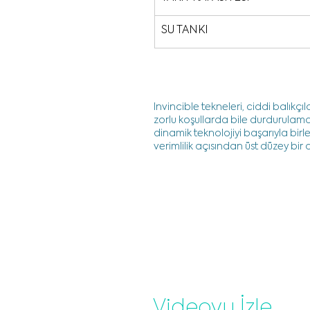
SU TANKI
Invincible tekneleri, ciddi balıkçı
zorlu koşullarda bile durdurulamaz
dinamik teknolojiyi başarıyla birle
verimlilik açısından üst düzey bir
Videoyu İzle