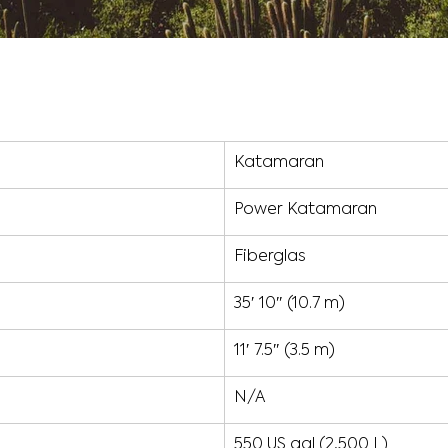
Katamaran
Power Katamaran
Fiberglas
35′ 10″ (10.7 m)
11′ 7.5″ (3.5 m)
N/A
550 US gal (2,500 L)